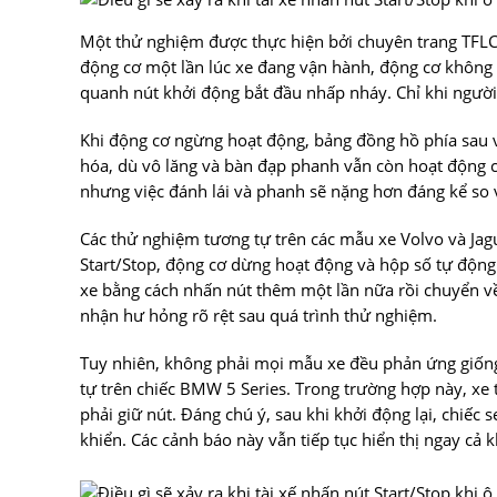
Một thử nghiệm được thực hiện bởi chuyên trang TFLCa
động cơ một lần lúc xe đang vận hành, động cơ không 
quanh nút khởi động bắt đầu nhấp nháy. Chỉ khi người l
Khi động cơ ngừng hoạt động, bảng đồng hồ phía sau vô
hóa, dù vô lăng và bàn đạp phanh vẫn còn hoạt động cơ
nhưng việc đánh lái và phanh sẽ nặng hơn đáng kể so 
Các thử nghiệm tương tự trên các mẫu xe Volvo và Jagu
Start/Stop, động cơ dừng hoạt động và hộp số tự động
xe bằng cách nhấn nút thêm một lần nữa rồi chuyển về
nhận hư hỏng rõ rệt sau quá trình thử nghiệm.
Tuy nhiên, không phải mọi mẫu xe đều phản ứng giống
tự trên chiếc BMW 5 Series. Trong trường hợp này, xe t
phải giữ nút. Đáng chú ý, sau khi khởi động lại, chiếc
khiển. Các cảnh báo này vẫn tiếp tục hiển thị ngay cả k