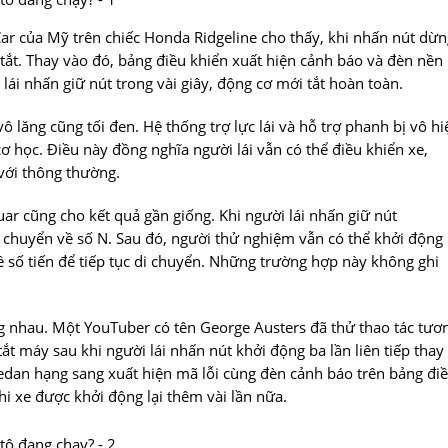
r của Mỹ trên chiếc Honda Ridgeline cho thấy, khi nhấn nút dừn
tắt. Thay vào đó, bảng điều khiển xuất hiện cảnh báo và đèn nền
ái nhấn giữ nút trong vài giây, động cơ mới tắt hoàn toàn.
 lăng cũng tối đen. Hệ thống trợ lực lái và hỗ trợ phanh bị vô hi
 học. Điều này đồng nghĩa người lái vẫn có thể điều khiển xe,
với thông thường.
ar cũng cho kết quả gần giống. Khi người lái nhấn giữ nút
 chuyển về số N. Sau đó, người thử nghiệm vẫn có thể khởi động 
 số tiến để tiếp tục di chuyển. Những trường hợp này không ghi
 nhau. Một YouTuber có tên George Austers đã thử thao tác tươ
ắt máy sau khi người lái nhấn nút khởi động ba lần liên tiếp thay 
 sedan hạng sang xuất hiện mã lỗi cùng đèn cảnh báo trên bảng đi
hi xe được khởi động lại thêm vài lần nữa.