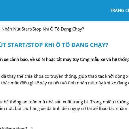
TRANG C
Xế Nhấn Nút Start/Stop Khi Ô Tô Đang Chạy?
NÚT START/STOP KHI Ô TÔ ĐANG CHẠY?
ến xe cảnh báo, về số N hoặc tắt máy tùy từng mẫu xe và hệ thốn
 đã thay thế chìa khóa cơ truyền thống, giúp thao tác khởi động x
 thắc mắc điều gì sẽ xảy ra nếu vô tình nhấn nút này khi xe đang 
hư hệ thống an toàn mà nhà sản xuất trang bị. Trong nhiều trường
ấm nút, bởi các hãng xe đã tính đến nguy cơ tài xế thao tác nhầm