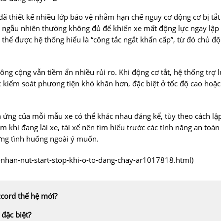
ã thiết kế nhiều lớp bảo vệ nhằm hạn chế nguy cơ động cơ bị tắt
t ngẫu nhiên thường không đủ để khiến xe mất động lực ngay lập
ó thể được hệ thống hiểu là “công tắc ngắt khẩn cấp”, từ đó chủ đ
ng cộng vẫn tiềm ẩn nhiều rủi ro. Khi động cơ tắt, hệ thống trợ 
ệc kiểm soát phương tiện khó khăn hơn, đặc biệt ở tốc độ cao hoặc
 ứng của mỗi mẫu xe có thể khác nhau đáng kể, tùy theo cách lậ
m khi đang lái xe, tài xế nên tìm hiểu trước các tính năng an toàn
ững tình huống ngoài ý muốn.
xe-nhan-nut-start-stop-khi-o-to-dang-chay-ar1017818.html
)
ccord thế hệ mới?
 đặc biệt?