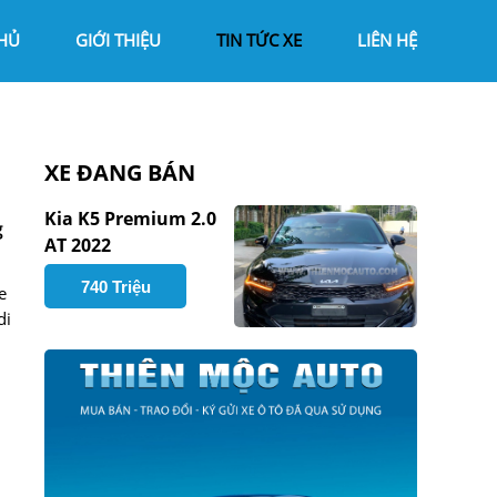
HỦ
GIỚI THIỆU
TIN TỨC XE
LIÊN HỆ
XE ĐANG BÁN
Kia K5 Premium 2.0
g
AT 2022
740 Triệu
e
di