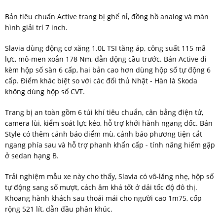
Bản tiêu chuẩn Active trang bị ghế nỉ, đồng hồ analog và màn
hình giải trí 7 inch.
Slavia dùng động cơ xăng 1.0L TSI tăng áp, công suất 115 mã
lực, mô-men xoắn 178 Nm, dẫn động cầu trước. Bản Active đi
kèm hộp số sàn 6 cấp, hai bản cao hơn dùng hộp số tự động 6
cấp. Điểm khác biệt so với các đối thủ Nhật - Hàn là Skoda
không dùng hộp số CVT.
Trang bị an toàn gồm 6 túi khí tiêu chuẩn, cân bằng điện tử,
camera lùi, kiểm soát lực kéo, hỗ trợ khởi hành ngang dốc. Bản
Style có thêm cảnh báo điểm mù, cảnh báo phương tiện cắt
ngang phía sau và hỗ trợ phanh khẩn cấp - tính năng hiếm gặp
ở sedan hạng B.
Trải nghiệm mẫu xe này cho thấy, Slavia có vô-lăng nhẹ, hộp số
tự động sang số mượt, cách âm khá tốt ở dải tốc độ đô thị.
Khoang hành khách sau thoải mái cho người cao 1m75, cốp
rộng 521 lít, dẫn đầu phân khúc.