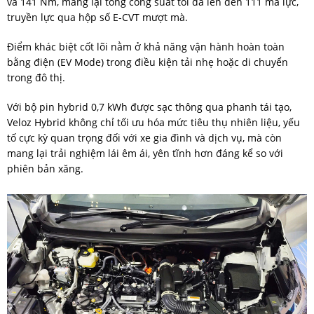
và 141 Nm, mang lại tổng công suất tối đa lên đến 111 mã lực,
truyền lực qua hộp số E-CVT mượt mà.
Điểm khác biệt cốt lõi nằm ở khả năng vận hành hoàn toàn
bằng điện (EV Mode) trong điều kiện tải nhẹ hoặc di chuyển
trong đô thị.
Với bộ pin hybrid 0,7 kWh được sạc thông qua phanh tái tạo,
Veloz Hybrid không chỉ tối ưu hóa mức tiêu thụ nhiên liệu, yếu
tố cực kỳ quan trọng đối với xe gia đình và dịch vụ, mà còn
mang lại trải nghiệm lái êm ái, yên tĩnh hơn đáng kể so với
phiên bản xăng.