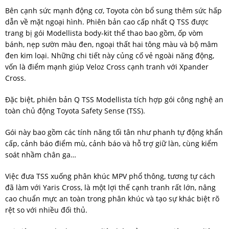
Bên cạnh sức mạnh động cơ, Toyota còn bổ sung thêm sức hấp
dẫn về mặt ngoại hình. Phiên bản cao cấp nhất Q TSS được
trang bị gói Modellista body-kit thể thao bao gồm, ốp vòm
bánh, nẹp sườn màu đen, ngoại thất hai tông màu và bộ mâm
đen kim loại. Những chi tiết này củng cố vẻ ngoài năng động,
vốn là điểm mạnh giúp Veloz Cross cạnh tranh với Xpander
Cross.
Đặc biệt, phiên bản Q TSS Modellista tích hợp gói công nghệ an
toàn chủ động Toyota Safety Sense (TSS).
Gói này bao gồm các tính năng tối tân như phanh tự động khẩn
cấp, cảnh báo điểm mù, cảnh báo và hỗ trợ giữ làn, cùng kiểm
soát nhầm chân ga…
Việc đưa TSS xuống phân khúc MPV phổ thông, tương tự cách
đã làm với Yaris Cross, là một lợi thế cạnh tranh rất lớn, nâng
cao chuẩn mực an toàn trong phân khúc và tạo sự khác biệt rõ
rệt so với nhiều đối thủ.