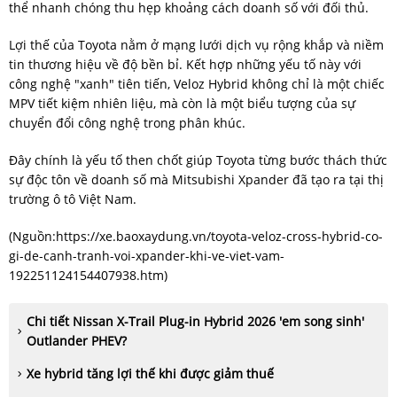
thể nhanh chóng thu hẹp khoảng cách doanh số với đối thủ.
Lợi thế của Toyota nằm ở mạng lưới dịch vụ rộng khắp và niềm
tin thương hiệu về độ bền bỉ. Kết hợp những yếu tố này với
công nghệ "xanh" tiên tiến, Veloz Hybrid không chỉ là một chiếc
MPV tiết kiệm nhiên liệu, mà còn là một biểu tượng của sự
chuyển đổi công nghệ trong phân khúc.
Đây chính là yếu tố then chốt giúp Toyota từng bước thách thức
sự độc tôn về doanh số mà Mitsubishi Xpander đã tạo ra tại thị
trường ô tô Việt Nam.
(Nguồn:
https://xe.baoxaydung.vn/toyota-veloz-cross-hybrid-co-
gi-de-canh-tranh-voi-xpander-khi-ve-viet-vam-
192251124154407938.htm
)
Chi tiết Nissan X-Trail Plug-in Hybrid 2026 'em song sinh'
Outlander PHEV?
Xe hybrid tăng lợi thế khi được giảm thuế