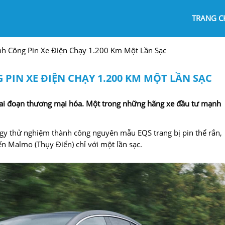
TRANG C
h Công Pin Xe Điện Chạy 1.200 Km Một Lần Sạc
IN XE ĐIỆN CHẠY 1.200 KM MỘT LẦN SẠC
i giai đoạn thương mại hóa. Một trong những hãng xe đầu tư mạnh
rgy thử nghiệm thành công nguyên mẫu EQS trang bị pin thể rắn,
ến Malmo (Thụy Điển) chỉ với một lần sạc.