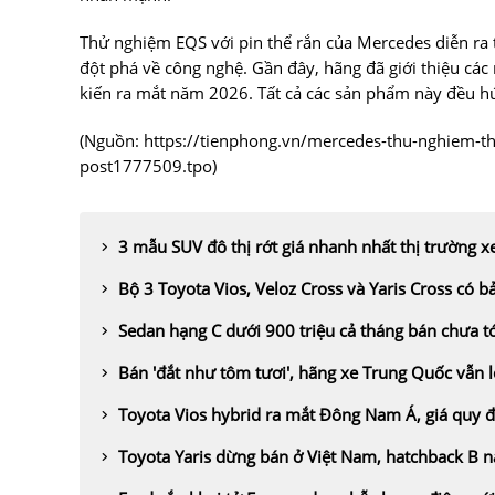
Thử nghiệm EQS với pin thể rắn của Mercedes diễn ra t
đột phá về công nghệ. Gần đây, hãng đã giới thiệu các
kiến ra mắt năm 2026. Tất cả các sản phẩm này đều h
(Nguồn:
https://tienphong.vn/mercedes-thu-nghiem-t
post1777509.tpo
)
3 mẫu SUV đô thị rớt giá nhanh nhất thị trường x
Bộ 3 Toyota Vios, Veloz Cross và Yaris Cross có bả
Sedan hạng C dưới 900 triệu cả tháng bán chưa t
Bán 'đắt như tôm tươi', hãng xe Trung Quốc vẫn 
Toyota Vios hybrid ra mắt Đông Nam Á, giá quy đ
Toyota Yaris dừng bán ở Việt Nam, hatchback B n