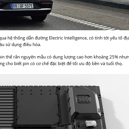
qua hệ thống dẫn đường Electric Intelligence, có tính tới yếu tố đị
cầu sử dụng điều hòa.
bộ pin thể rắn nguyên mẫu có dung lượng cao hơn khoảng 25% như
 cho biết pin có cơ chế đặc biệt để tối ưu độ bền và tuổi thọ.