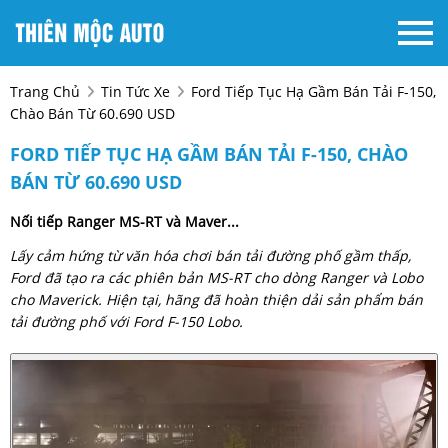
Trang Chủ
Tin Tức Xe
Ford Tiếp Tục Hạ Gầm Bán Tải F-150,
Chào Bán Từ 60.690 USD
FORD TIẾP TỤC HẠ GẦM BÁN TẢI F-150, CHÀO
BÁN TỪ 60.690 USD
Nối tiếp Ranger MS-RT và Maver...
Lấy cảm hứng từ văn hóa chơi bán tải đường phố gầm thấp,
Ford đã tạo ra các phiên bản MS-RT cho dòng Ranger và Lobo
cho Maverick. Hiện tại, hãng đã hoàn thiện dải sản phẩm bán
tải đường phố với Ford F-150 Lobo.