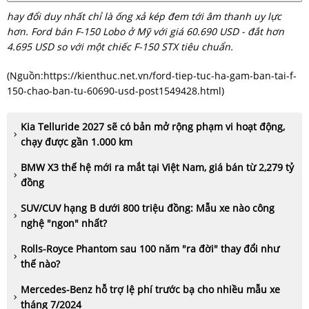
hay đổi duy nhất chỉ là ống xả kép đem tới âm thanh uy lực
hơn. Ford bán F-150 Lobo ở Mỹ với giá 60.690 USD - đắt hơn
4.695 USD so với một chiếc F-150 STX tiêu chuẩn.
(Nguồn:
https://kienthuc.net.vn/ford-tiep-tuc-ha-gam-ban-tai-f-
150-chao-ban-tu-60690-usd-post1549428.html
)
Kia Telluride 2027 sẽ có bản mở rộng phạm vi hoạt động,
chạy được gần 1.000 km
BMW X3 thế hệ mới ra mắt tại Việt Nam, giá bán từ 2,279 tỷ
đồng
SUV/CUV hạng B dưới 800 triệu đồng: Mẫu xe nào công
nghệ "ngon" nhất?
Rolls-Royce Phantom sau 100 năm "ra đời" thay đổi như
thế nào?
Mercedes-Benz hỗ trợ lệ phí trước bạ cho nhiều mẫu xe
tháng 7/2024