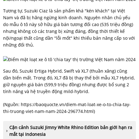
Tương tự, Suzuki Ciaz là sản phẩm khá "kén khách" tại Việt
Nam và đã bị hãng ngừng kinh doanh. Nguyên nhân chủ yếu
do mẫu ô tô này sở hữu giá bán tương đối cao (535 triệu đồng)
nhưng không có các trang bị xứng đáng, đồng thời thiết kế
nội/ngoại thất cũng dần "lỗi mốt" khi thiếu bản nâng cấp so với
những đối thủ.
Sau đó, Suzuki Ertiga Hybrid, Swift và XL7 (thuần xăng) cũng
dần biến mất. Trong đó, XL7 đã bị thay thế bởi mẫu XL7 Hybrid,
giữ nguyên giá bán (599,9 triệu đồng) nhưng được bổ sung 2
tính năng và hệ truyền động mild-hybrid.
(Nguồn:
https://baoquocte.vn/diem-mat-loat-xe-o-to-chia-tay-
thi-truong-viet-nam-nam-2024-296774.html
)
Cận cảnh Suzuki Jimny White Rhino Edition bản giới hạn ra
mắt tại Indonesia