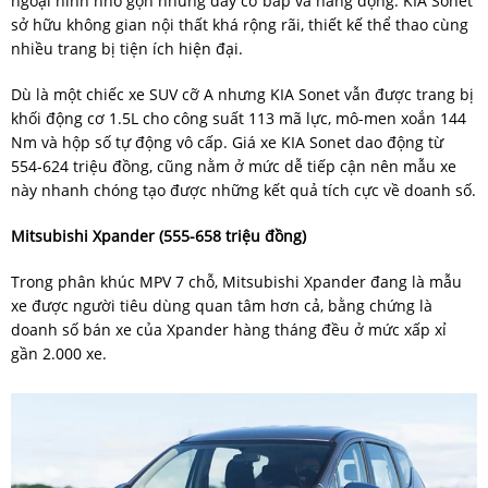
ngoại hình nhỏ gọn nhưng đầy cơ bắp và năng động. KIA Sonet
sở hữu không gian nội thất khá rộng rãi, thiết kế thể thao cùng
nhiều trang bị tiện ích hiện đại.
Dù là một chiếc xe SUV cỡ A nhưng KIA Sonet vẫn được trang bị
khối động cơ 1.5L cho công suất 113 mã lực, mô-men xoắn 144
Nm và hộp số tự động vô cấp. Giá xe KIA Sonet dao động từ
554-624 triệu đồng, cũng nằm ở mức dễ tiếp cận nên mẫu xe
này nhanh chóng tạo được những kết quả tích cực về doanh số.
Mitsubishi Xpander (555-658 triệu đồng)
Trong phân khúc MPV 7 chỗ, Mitsubishi Xpander đang là mẫu
xe được người tiêu dùng quan tâm hơn cả, bằng chứng là
doanh số bán xe của Xpander hàng tháng đều ở mức xấp xỉ
gần 2.000 xe.