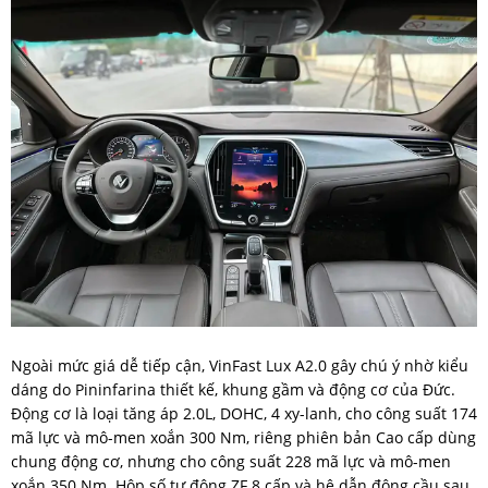
Ngoài mức giá dễ tiếp cận, VinFast Lux A2.0 gây chú ý nhờ kiểu
dáng do Pininfarina thiết kế, khung gầm và động cơ của Đức.
Động cơ là loại tăng áp 2.0L, DOHC, 4 xy-lanh, cho công suất 174
mã lực và mô-men xoắn 300 Nm, riêng phiên bản Cao cấp dùng
chung động cơ, nhưng cho công suất 228 mã lực và mô-men
xoắn 350 Nm. Hộp số tự động ZF 8 cấp và hệ dẫn động cầu sau.