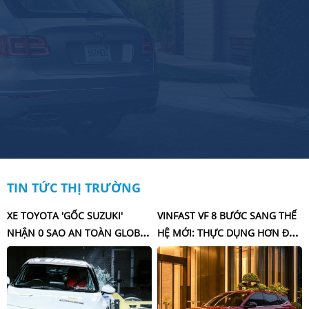
TIN TỨC THỊ TRƯỜNG
XE TOYOTA 'GỐC SUZUKI'
VINFAST VF 8 BƯỚC SANG THẾ
NHẬN 0 SAO AN TOÀN GLOBAL
HỆ MỚI: THỰC DỤNG HƠN ĐỂ
NCAP
TÌM CHỖ ĐỨNG