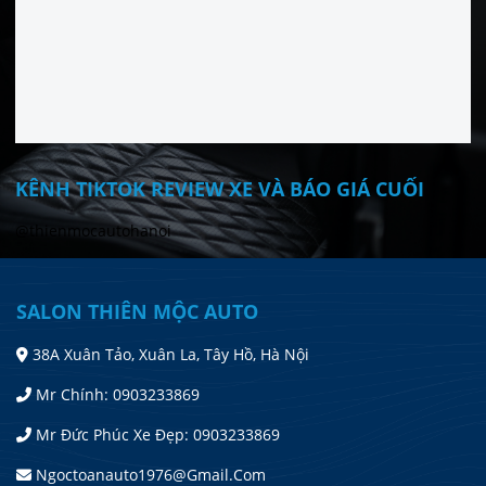
KÊNH TIKTOK REVIEW XE VÀ BÁO GIÁ CUỐI
@thienmocautohanoi
SALON THIÊN MỘC AUTO
38A Xuân Tảo, Xuân La, Tây Hồ, Hà Nội
Mr Chính: 0903233869
Mr Đức Phúc Xe Đẹp: 0903233869
Ngoctoanauto1976@gmail.com