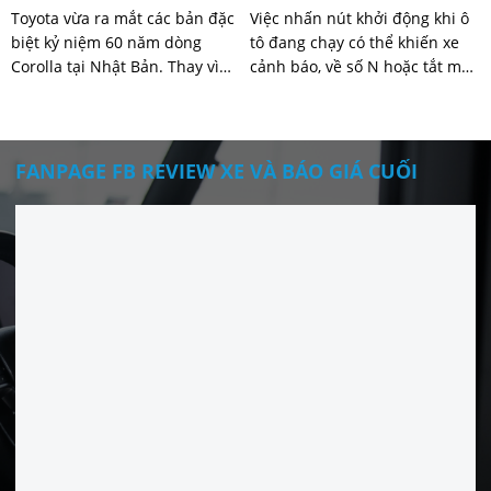
Toyota vừa ra mắt các bản đặc
Việc nhấn nút khởi động khi ô
biệt kỷ niệm 60 năm dòng
tô đang chạy có thể khiến xe
Corolla tại Nhật Bản. Thay vì
cảnh báo, về số N hoặc tắt máy
lựa chọn phong cách hoài cổ,
tùy từng mẫu xe và hệ thống
hãng hướng đến diện mạo thể
an toàn.
thao hiện đại hơn.
FANPAGE FB REVIEW XE VÀ BÁO GIÁ CUỐI