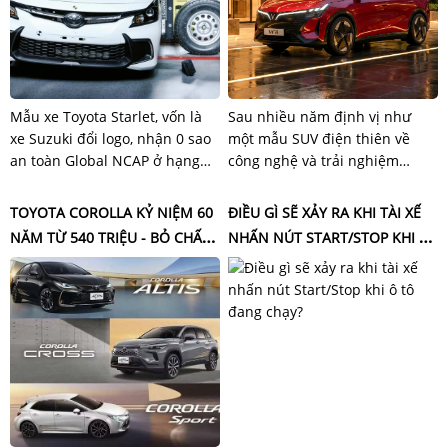
Mẫu xe Toyota Starlet, vốn là
Sau nhiều năm định vị như
xe Suzuki đổi logo, nhận 0 sao
một mẫu SUV điện thiên về
an toàn Global NCAP ở hạng
công nghệ và trải nghiệm
mục bảo vệ hành khách là
tương lai, VF 8 thế hệ mới vừa
người lớn.
được VinFast giới thiệu cho
TOYOTA COROLLA KỶ NIỆM 60
ĐIỀU GÌ SẼ XẢY RA KHI TÀI XẾ
thấy một hướng đi khác: thực
NĂM TỪ 540 TRIỆU - BỎ CHẤT
NHẤN NÚT START/STOP KHI Ô
dụng và gần gũi hơn với nhu
HOÀI CỔ, THỂ THAO HƠN
TÔ ĐANG CHẠY?
cầu sử dụng hàng ngày của số
đông.